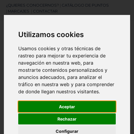
¿QUIERES CONOCERNOS?
|
CATÁLOGO DE PUNTOS
|
MARCAJES
|
CONTACTAR
Utilizamos cookies
Usamos cookies y otras técnicas de
rastreo para mejorar tu experiencia de
navegación en nuestra web, para
¿Necesitas ayuda?
mostrarte contenidos personalizados y
945 121 003
anuncios adecuados, para analizar el
tráfico en nuestra web y para comprender
de donde llegan nuestros visitantes.
Navegación
☰
de
Aceptar
palanca
Artículos
(
0
)
search
Rechazar
Configurar