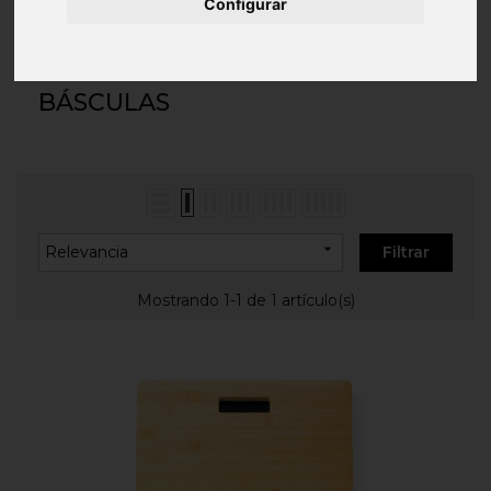
Inicio
SALUD Y BELLEZA
Aseo y Baño
Configurar
Básculas
BÁSCULAS

Relevancia
Filtrar
Mostrando 1-1 de 1 artículo(s)