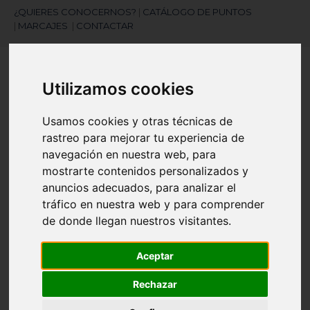
¿QUIERES CONOCERNOS?
|
CATÁLOGO DE PUNTOS
|
MARCAJES
|
CONTACTAR
Utilizamos cookies
Usamos cookies y otras técnicas de
rastreo para mejorar tu experiencia de
navegación en nuestra web, para
¿Necesitas ayuda?
mostrarte contenidos personalizados y
945 121 003
anuncios adecuados, para analizar el
tráfico en nuestra web y para comprender
de donde llegan nuestros visitantes.
Navegación
☰
de
palanca
Aceptar
Artículos
(
0
)
search
Rechazar