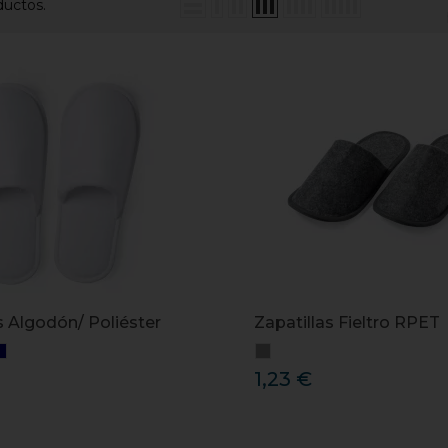
ductos.
s Algodón/ Poliéster
Zapatillas Fieltro RPET
1,23 €