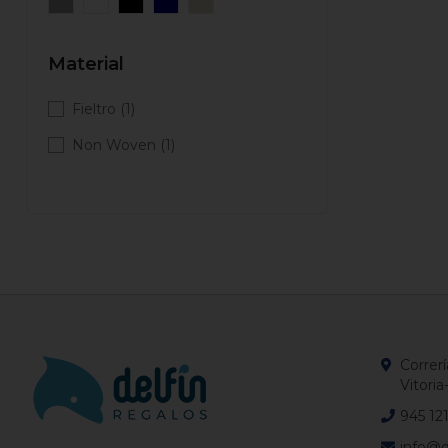
Material
Fieltro
(1)
Non Woven
(1)
Correrí
Vitoria
945 12
info@d