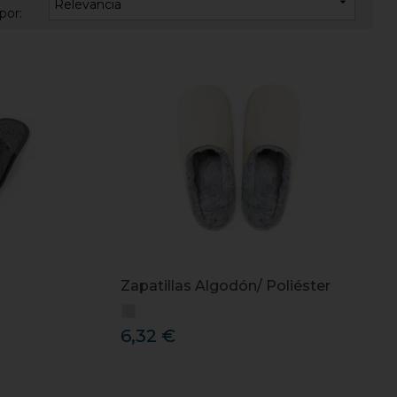

Relevancia
por:
Zapatillas Algodón/ Poliéster
6,32 €