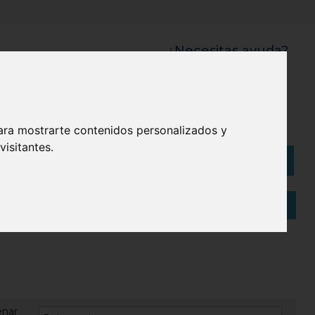
¿Necesitas ayuda?
945 121 003
Bolsas
Eco
ara mostrarte contenidos personalizados y
isitantes.
Artículos
(
0
)
enar