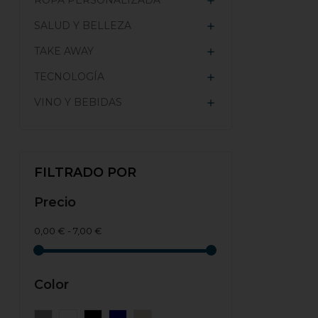
ROPA PERSONALIZADA

SALUD Y BELLEZA

TAKE AWAY

TECNOLOGÍA

VINO Y BEBIDAS

FILTRADO POR
Precio
0,00 € - 7,00 €
Color