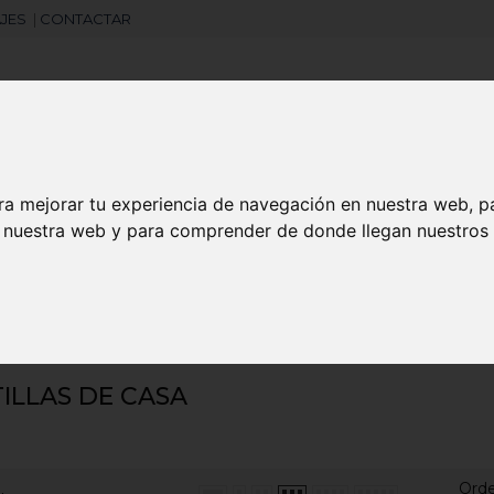
JES
|
CONTACTAR
Libretas
Laboral
Camisetas
Agendas
ra mejorar tu experiencia de navegación en nuestra web, p
n nuestra web y para comprender de donde llegan nuestros v
search
llas de casa
ILLAS DE CASA
Ord