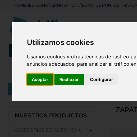
¿QUIERES CONOCERNOS?
|
CATÁLOGO DE PUNTOS
|
MARCA
Utilizamos cookies
CATEGORÍAS
Botellas
Bolis
Usamos cookies y otras técnicas de rastreo pa
anuncios adecuados, para analizar el tráfico e
Aceptar
Rechazar
Configurar
Inicio
ROPA PERSONALIZADA
Calzado
Zapati
ZAPAT
NUESTROS PRODUCTOS
ACCESORIOS DE AUTOMÓVIL
