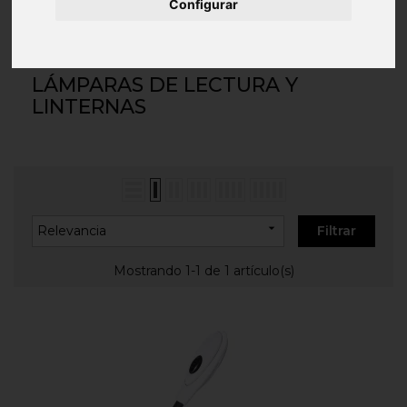
Inicio
INFANTIL Y JUEGOS
Material Escolar
Configurar
Lámparas de lectura y linternas
LÁMPARAS DE LECTURA Y
LINTERNAS

Relevancia
Filtrar
Mostrando 1-1 de 1 artículo(s)