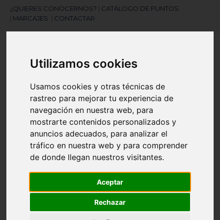
¿QUIERES CONOCERNOS?
|
CATÁLOGO DE PUNTOS
|
MARCAJES
|
CONTACTAR
Utilizamos cookies
Usamos cookies y otras técnicas de
rastreo para mejorar tu experiencia de
navegación en nuestra web, para
¿Necesitas ayuda?
mostrarte contenidos personalizados y
945 121 003
anuncios adecuados, para analizar el
tráfico en nuestra web y para comprender
Navegación
de donde llegan nuestros visitantes.
☰
de
palanca
Aceptar
Artículos
(
0
)
search
Rechazar