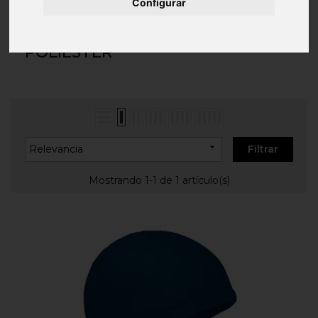
Inicio
COMPLEMENTOS
Gorros
Poliéster
Configurar
POLIÉSTER

Relevancia
Filtrar
Mostrando 1-1 de 1 artículo(s)