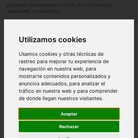
¿QUIERES CONOCERNOS?
|
CATÁLOGO DE PUNTOS
|
MARCAJES
|
CONTACTAR
Utilizamos cookies
Usamos cookies y otras técnicas de
rastreo para mejorar tu experiencia de
navegación en nuestra web, para
¿Necesitas ayuda?
mostrarte contenidos personalizados y
945 121 003
anuncios adecuados, para analizar el
tráfico en nuestra web y para comprender
de donde llegan nuestros visitantes.
Navegación
☰
de
palanca
Aceptar
Artículos
(
0
)
search
Rechazar