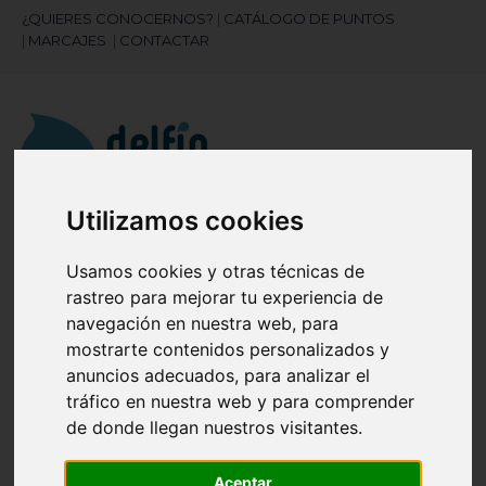
¿QUIERES CONOCERNOS?
|
CATÁLOGO DE PUNTOS
|
MARCAJES
|
CONTACTAR
Utilizamos cookies
¿Necesitas ayuda?
Usamos cookies y otras técnicas de
945 121 003
rastreo para mejorar tu experiencia de
navegación en nuestra web, para
Navegación
☰
mostrarte contenidos personalizados y
de
anuncios adecuados, para analizar el
palanca
tráfico en nuestra web y para comprender
Artículos
(
0
)
de donde llegan nuestros visitantes.
search
Aceptar