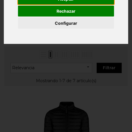
Inicio
ROPA PERSONALIZADA
Chaquetas
Personalizadas
Chaquetas acolchadas
Rechazar
Configurar
CHAQUETAS ACOLCHADAS

Relevancia
Filtrar
Mostrando 1-7 de 7 artículo(s)