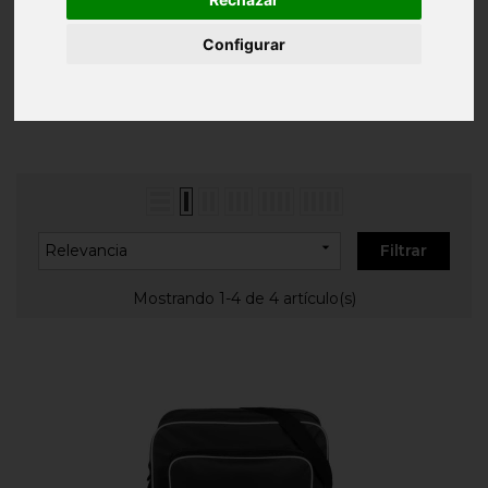
Inicio
BOLSAS/MOCHILAS
Mochilas
Personalizadas
Mochilas con bandolera
Configurar
MOCHILAS CON BANDOLERA

Relevancia
Filtrar
Mostrando 1-4 de 4 artículo(s)