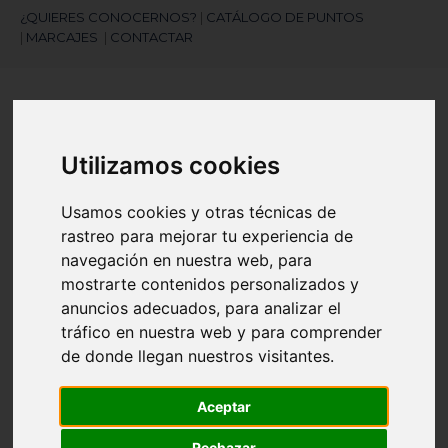
¿QUIERES CONOCERNOS?
|
CATÁLOGO DE PUNTOS
|
MARCAJES
|
CONTACTAR
Utilizamos cookies
Usamos cookies y otras técnicas de
¿Necesitas ayuda?
rastreo para mejorar tu experiencia de
945 121 003
navegación en nuestra web, para
mostrarte contenidos personalizados y
anuncios adecuados, para analizar el
Navegación
☰
tráfico en nuestra web y para comprender
de
de donde llegan nuestros visitantes.
palanca
Artículos
(
0
)
search
Aceptar
Rechazar