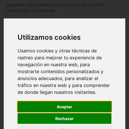
¿QUIERES CONOCERNOS?
|
CATÁLOGO DE PUNTOS
|
MARCAJES
|
CONTACTAR
Utilizamos cookies
Usamos cookies y otras técnicas de
rastreo para mejorar tu experiencia de
navegación en nuestra web, para
¿Necesitas ayuda?
mostrarte contenidos personalizados y
945 121 003
anuncios adecuados, para analizar el
tráfico en nuestra web y para comprender
de donde llegan nuestros visitantes.
Navegación
☰
de
palanca
Aceptar
Artículos
(
0
)
search
Rechazar