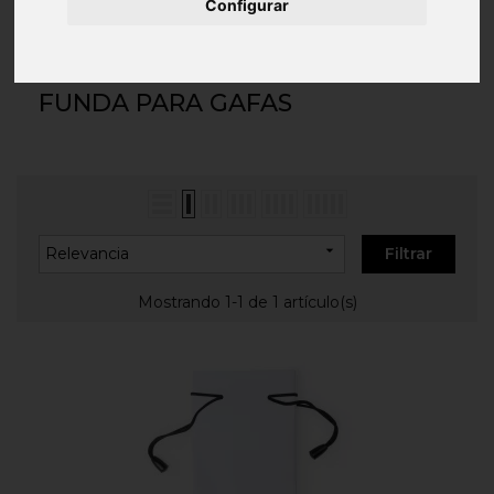
Inicio
COMPLEMENTOS
Gafas
Funda para
Configurar
gafas
FUNDA PARA GAFAS

Relevancia
Filtrar
Mostrando 1-1 de 1 artículo(s)