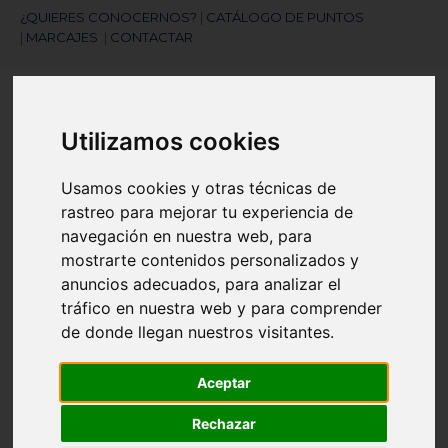
¿QUIERES CONOCERNOS?
|
CATÁLOGO DE PUNTOS
|
MARCAJES
|
CONTACTAR
Utilizamos cookies
Usamos cookies y otras técnicas de
rastreo para mejorar tu experiencia de
¿Necesitas ayuda?
navegación en nuestra web, para
945 121 003
mostrarte contenidos personalizados y
anuncios adecuados, para analizar el
tráfico en nuestra web y para comprender
Navegación
☰
de donde llegan nuestros visitantes.
de
palanca
Aceptar
Artículos
(
0
)
search
Rechazar