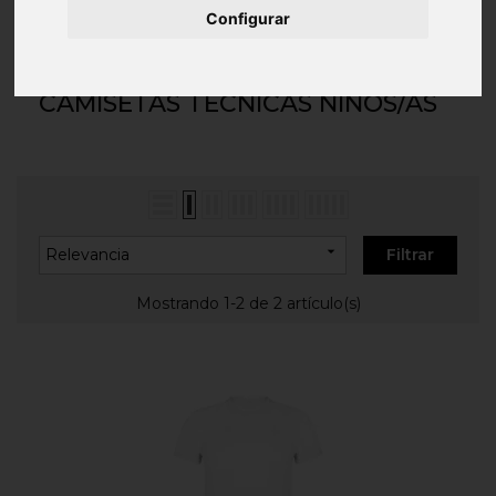
Inicio
ROPA PERSONALIZADA
Camisetas
Configurar
Técnicas y poliéster
Camisetas técnicas niños/as
CAMISETAS TÉCNICAS NIÑOS/AS

Relevancia
Filtrar
Mostrando 1-2 de 2 artículo(s)