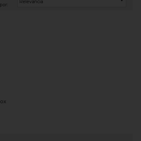

Relevancia
por:
nox