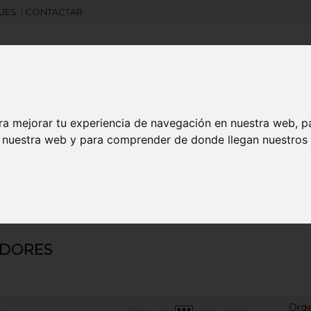
JES
|
CONTACTAR
Libretas
Laboral
Camisetas
Agendas
ra mejorar tu experiencia de navegación en nuestra web, p
n nuestra web y para comprender de donde llegan nuestros v
search
s
Agitadores
ADORES
Ord