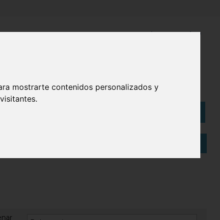
¿Necesitas ayuda?
945 121 003
Bolsas
Eco
ara mostrarte contenidos personalizados y
isitantes.
Artículos
(
0
)
enar