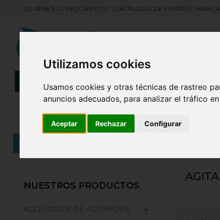
¿QUIERES CONOCERNOS?
|
CATÁLOGO DE PUNTOS
|
MARCA
Utilizamos cookies
CATEGORÍAS
Botellas
Bolis
Usamos cookies y otras técnicas de rastreo pa
anuncios adecuados, para analizar el tráfico e
Aceptar
Rechazar
Configurar
Inicio
VINO Y BEBIDAS
Accesorios para Cóctele
AGIT
NUESTROS PRODUCTOS
ACCESORIOS DE AUTOMÓVIL
