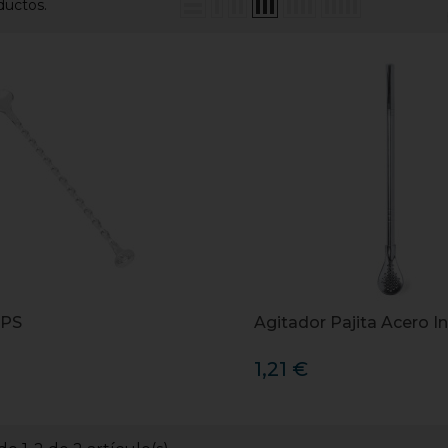
ductos.
 PS
Agitador Pajita Acero I
1,21 €