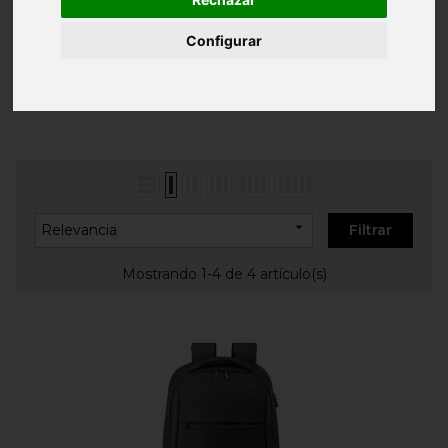
Inicio
BOLSAS/MOCHILAS
Mochilas
Personalizadas
Mochilas con ruedas
Configurar
MOCHILAS CON RUEDAS

Relevancia
Filtrar
Mostrando 1-4 de 4 artículo(s)