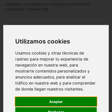
¿QUIERES CONOCERNOS?
|
CATÁLOGO DE PUNTOS
|
MARCAJES
|
CONTACTAR
Utilizamos cookies
Usamos cookies y otras técnicas de
¿Necesitas ayuda?
rastreo para mejorar tu experiencia de
945 121 003
navegación en nuestra web, para
mostrarte contenidos personalizados y
anuncios adecuados, para analizar el
Navegación
☰
tráfico en nuestra web y para comprender
de
de donde llegan nuestros visitantes.
palanca
Artículos
(
0
)
search
Aceptar
Rechazar