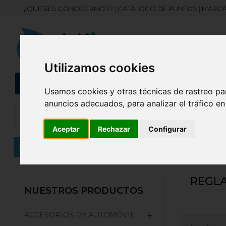
¿QUIERES CONOCERNOS?
|
CATÁLOGO DE PUNTOS
|
MARCA
Utilizamos cookies
CATEGORÍAS
Botellas
Bolis
Usamos cookies y otras técnicas de rastreo pa
anuncios adecuados, para analizar el tráfico e
Aceptar
Rechazar
Configurar
Inicio
ESCRITURA Y OFICINA
Material de Oficina
REGL
NUESTROS PRODUCTOS
ACCESORIOS DE AUTOMÓVIL
