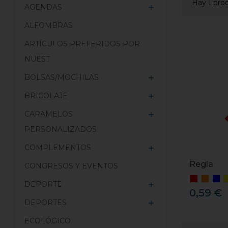
Hay 1 pro
AGENDAS

ALFOMBRAS
ARTÍCULOS PREFERIDOS POR
NUEST
BOLSAS/MOCHILAS

BRICOLAJE

CARAMELOS

PERSONALIZADOS
COMPLEMENTOS

Regla
CONGRESOS Y EVENTOS
DEPORTE

0,59 €
DEPORTES

ECOLÓGICO