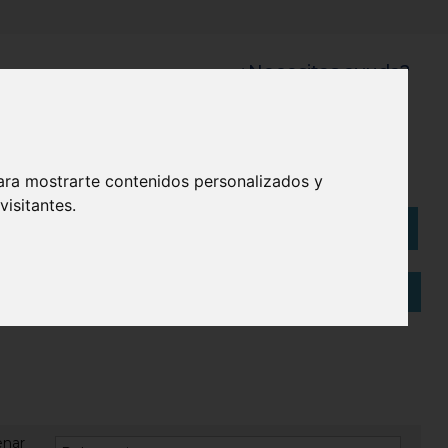
¿Necesitas ayuda?
945 121 003
Bolsas
Eco
ara mostrarte contenidos personalizados y
isitantes.
Artículos
(
0
)
enar