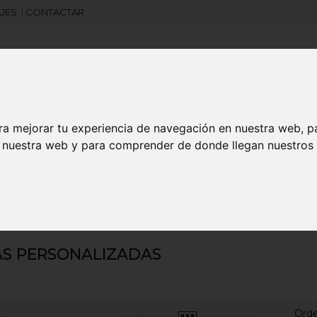
JES
|
CONTACTAR
Libretas
Laboral
Camisetas
Agendas
ra mejorar tu experiencia de navegación en nuestra web, p
n nuestra web y para comprender de donde llegan nuestros v
search
Reglas Personalizadas
AS PERSONALIZADAS
Ord