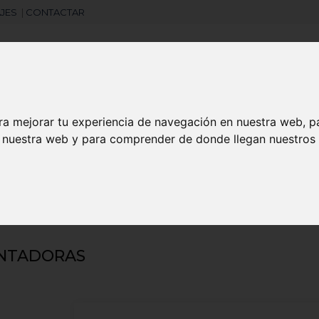
JES
|
CONTACTAR
Libretas
Laboral
Camisetas
Agendas
ra mejorar tu experiencia de navegación en nuestra web, p
n nuestra web y para comprender de donde llegan nuestros v
search
tadoras
NTADORAS