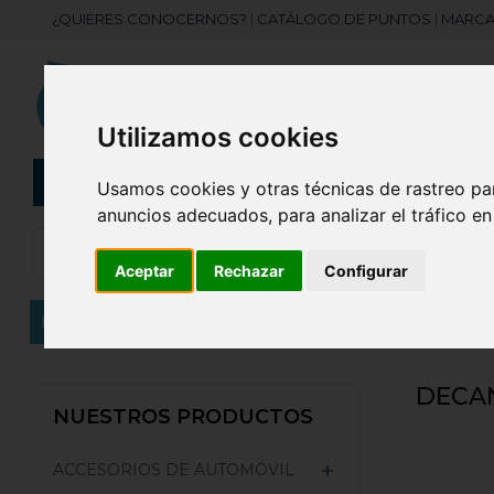
¿QUIERES CONOCERNOS?
|
CATÁLOGO DE PUNTOS
|
MARCA
Utilizamos cookies
CATEGORÍAS
Botellas
Bolis
Usamos cookies y otras técnicas de rastreo pa
anuncios adecuados, para analizar el tráfico e
Aceptar
Rechazar
Configurar
Inicio
VINO Y BEBIDAS
Accesorios vino
Decan
DECA
NUESTROS PRODUCTOS
ACCESORIOS DE AUTOMÓVIL
