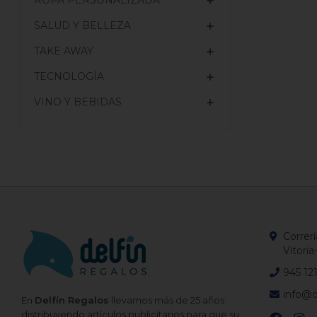
ROPA PERSONALIZADA

SALUD Y BELLEZA

TAKE AWAY

TECNOLOGÍA

VINO Y BEBIDAS

Correrí
Vitoria
945 12
info@d
En
Delfín Regalos
llevamos más de 25 años
distribuyendo artículos publicitarios para que su