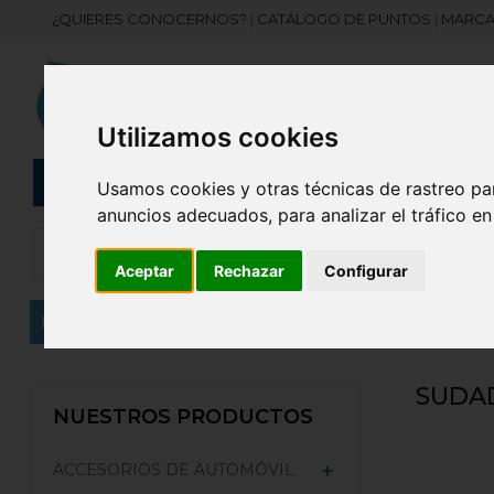
¿QUIERES CONOCERNOS?
|
CATÁLOGO DE PUNTOS
|
MARCA
Utilizamos cookies
CATEGORÍAS
Botellas
Bolis
Usamos cookies y otras técnicas de rastreo pa
anuncios adecuados, para analizar el tráfico e
Aceptar
Rechazar
Configurar
Inicio
ROPA PERSONALIZADA
Sudaderas Person
SUDAD
NUESTROS PRODUCTOS
ACCESORIOS DE AUTOMÓVIL
