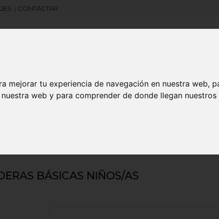
JES
|
CONTACTAR
Libretas
Laboral
Camisetas
Agendas
ra mejorar tu experiencia de navegación en nuestra web, p
n nuestra web y para comprender de donde llegan nuestros v
search
alizadas
Sudaderas básicas niños/as
ERAS BÁSICAS NIÑOS/AS