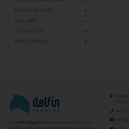
ROPA PERSONALIZADA

SALUD Y BELLEZA

TAKE AWAY

TECNOLOGÍA

VINO Y BEBIDAS

Correrí
Vitoria
945 12
info@d
En
Delfín Regalos
llevamos más de 25 años
distribuyendo artículos publicitarios para que su