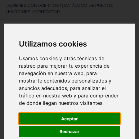
¿QUIERES CONOCERNOS?
|
CATÁLOGO DE PUNTOS
|
MARCAJES
|
CONTACTAR
Utilizamos cookies
Usamos cookies y otras técnicas de
rastreo para mejorar tu experiencia de
¿Necesitas ayuda?
navegación en nuestra web, para
945 121 003
mostrarte contenidos personalizados y
anuncios adecuados, para analizar el
tráfico en nuestra web y para comprender
Navegación
☰
de donde llegan nuestros visitantes.
de
palanca
Aceptar
Artículos
(
0
)
search
Rechazar