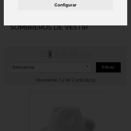
Inicio
COMPLEMENTOS
Sombreros
Configurar
Personalizados
Sombreros de Vestir
SOMBREROS DE VESTIR

Relevancia
Filtrar
Mostrando 1-2 de 2 artículo(s)