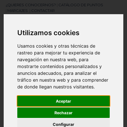
¿QUIERES CONOCERNOS?
|
CATÁLOGO DE PUNTOS
|
MARCAJES
|
CONTACTAR
Utilizamos cookies
Usamos cookies y otras técnicas de
rastreo para mejorar tu experiencia de
navegación en nuestra web, para
¿Necesitas ayuda?
mostrarte contenidos personalizados y
945 121 003
anuncios adecuados, para analizar el
tráfico en nuestra web y para comprender
de donde llegan nuestros visitantes.
Navegación
☰
de
Aceptar
palanca
Artículos
(
0
)
search
Rechazar
Configurar