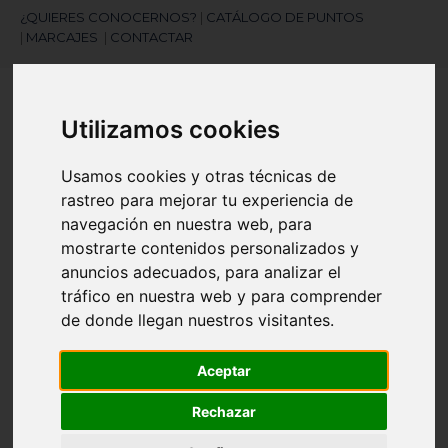
¿QUIERES CONOCERNOS?
|
CATÁLOGO DE PUNTOS
|
MARCAJES
|
CONTACTAR
Utilizamos cookies
Usamos cookies y otras técnicas de
rastreo para mejorar tu experiencia de
navegación en nuestra web, para
¿Necesitas ayuda?
mostrarte contenidos personalizados y
945 121 003
anuncios adecuados, para analizar el
tráfico en nuestra web y para comprender
de donde llegan nuestros visitantes.
Navegación
☰
de
palanca
Aceptar
Artículos
(
0
)
search
Rechazar