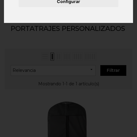
Inicio
BOLSAS/MOCHILAS
Accesorios de Viaje
Configurar
Portatrajes personalizados
PORTATRAJES PERSONALIZADOS

Relevancia
Filtrar
Mostrando 1-1 de 1 artículo(s)