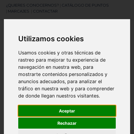
¿QUIERES CONOCERNOS?
|
CATÁLOGO DE PUNTOS
|
MARCAJES
|
CONTACTAR
Utilizamos cookies
Usamos cookies y otras técnicas de
rastreo para mejorar tu experiencia de
navegación en nuestra web, para
¿Necesitas ayuda?
mostrarte contenidos personalizados y
945 121 003
anuncios adecuados, para analizar el
tráfico en nuestra web y para comprender
de donde llegan nuestros visitantes.
Navegación
☰
de
palanca
Aceptar
Artículos
(
0
)
search
Rechazar