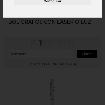
Inicio
ESCRITURA Y OFICINA
Bolígrafos
Configurar
Personalizados
Bolígrafos con Láser o Luz
BOLÍGRAFOS CON LÁSER O LUZ

Relevancia
Filtrar
Mostrando 1-1 de 1 artículo(s)