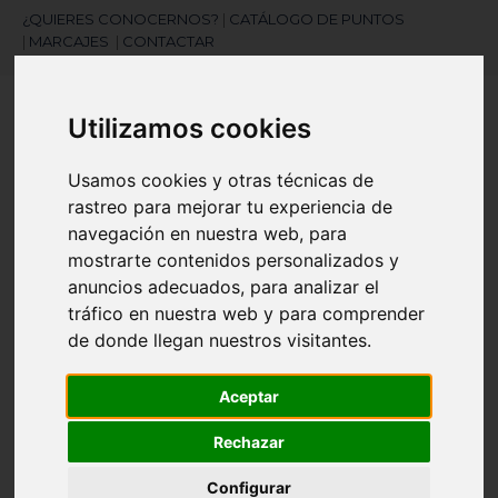
¿QUIERES CONOCERNOS?
|
CATÁLOGO DE PUNTOS
|
MARCAJES
|
CONTACTAR
Utilizamos cookies
Usamos cookies y otras técnicas de
rastreo para mejorar tu experiencia de
navegación en nuestra web, para
¿Necesitas ayuda?
mostrarte contenidos personalizados y
945 121 003
anuncios adecuados, para analizar el
tráfico en nuestra web y para comprender
de donde llegan nuestros visitantes.
Navegación
☰
de
Aceptar
palanca
Artículos
(
0
)
search
Rechazar
Configurar